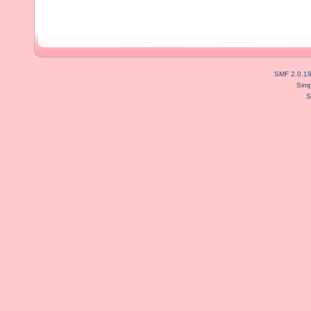
SMF 2.0.1
Simp
S