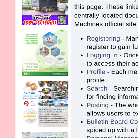
this page. These link
centrally-located do
Machines official site
Registering
- Man
register to gain f
Logging In
- Once
to access their a
Profile
- Each mem
profile.
Search
- Searchin
for finding inform
Posting
- The who
allows users to 
Bulletin Board C
spiced up with a l