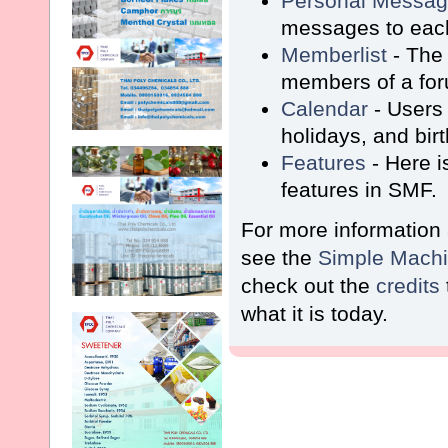
Personal Messa
messages to each
Memberlist
- The 
members of a fo
Calendar
- Users 
holidays, and bir
Features
- Here i
features in SMF.
For more information
see the
Simple Machi
check out the
credits
what it is today.