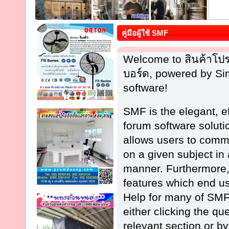
คู่มือผู้ใช้ SMF
Welcome to สินค้าโป
บอร์ด, powered by S
software!
SMF is the elegant, e
forum software solution
allows users to commu
on a given subject in
manner. Furthermore,
features which end u
Help for many of SMF
either clicking the qu
relevant section or by