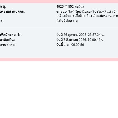
ะทู้:
4925 (4.852 ต่อวัน)
้อความส่วนบุคคล:
ขายออนไลน์ ใหม่-มือสอง โปรโมทสินค้า บ้าน รถ
เครื่องสำอาง เสื้อผ้า กล้อง เว็บสมัครงาน
ยุ:
ยังไม่มีข้อความ
นที่สมัครสมาชิก:
วันที่ 26 ตุลาคม 2023, 23:57:24 น.
ลาท้องถิ่น:
วันที่ 7 สิงหาคม 2026, 10:00:42 น.
้งานล่าสุด:
วันนี้
เวลา 09:00:56