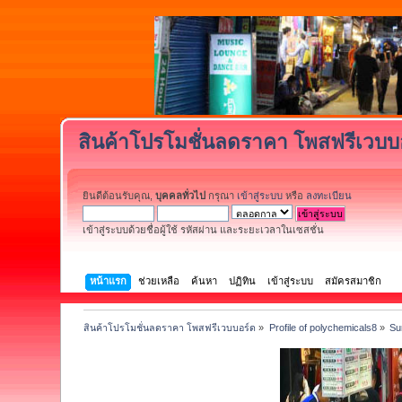
สินค้าโปรโมชั่นลดราคา โพสฟรีเวบบ
ยินดีต้อนรับคุณ,
บุคคลทั่วไป
กรุณา
เข้าสู่ระบบ
หรือ
ลงทะเบียน
เข้าสู่ระบบด้วยชื่อผู้ใช้ รหัสผ่าน และระยะเวลาในเซสชั่น
หน้าแรก
ช่วยเหลือ
ค้นหา
ปฏิทิน
เข้าสู่ระบบ
สมัครสมาชิก
สินค้าโปรโมชั่นลดราคา โพสฟรีเวบบอร์ด
»
Profile of polychemicals8
»
Su