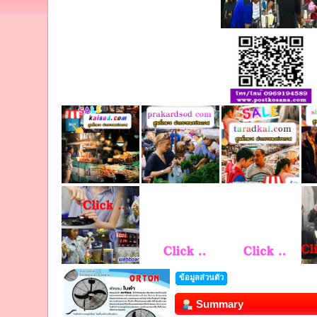
ข้อมูลส่วนตัว
Summary