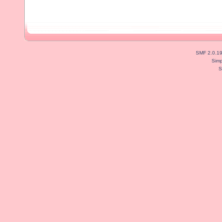
SMF 2.0.1
Simp
S