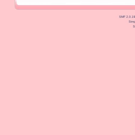
SMF 2.0.1
Simp
S