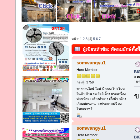
หน้า:
1
2
3
[
4
]
5
6
7
ผู้เขียน
หัวข้อ: พัดลมยักษ์ตั
(อ่าน 2610 ครั้ง)
somwangyu1
Hero Member
BI
«
ตอ
18:
กระทู้: 3759
ขายออนไลน์ ใหม่-มือสอง โปรโมท
ข
สินค้า บ้าน รถ สัตว์เลี้ยง พระเครื่อง
ท่องเที่ยว เครื่องสำอาง เสื้อผ้า กล้อง
เว็บสมัครงาน, ลงประกาศฟรี ลง
โฆษณาฟรี
somwangyu1
Hero Member
BI