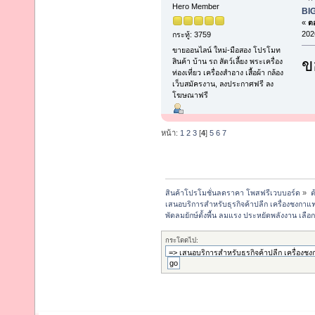
Hero Member
BI
«
ตอ
202
กระทู้: 3759
ขายออนไลน์ ใหม่-มือสอง โปรโมท
ข
สินค้า บ้าน รถ สัตว์เลี้ยง พระเครื่อง
ท่องเที่ยว เครื่องสำอาง เสื้อผ้า กล้อง
เว็บสมัครงาน, ลงประกาศฟรี ลง
โฆษณาฟรี
หน้า:
1
2
3
[
4
]
5
6
7
สินค้าโปรโมชั่นลดราคา โพสฟรีเวบบอร์ด
»
ต
เสนอบริการสำหรับธุรกิจค้าปลีก เครื่องชงกาแฟ, 
พัดลมยักษ์ตั้งพื้น ลมแรง ประหยัดพลังงาน เล
กระโดดไป: