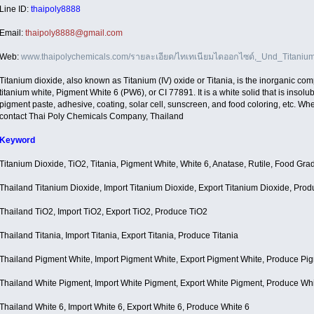
Line ID:
thaipoly8888
Email:
thaipoly8888@gmail.com
Web:
www.thaipolychemicals.com/รายละเอียด/ไทเทเนียมไดออกไซด์,_Und_Titani
Titanium dioxide, also known as Titanium (IV) oxide or Titania, is the inorganic co
titanium white, Pigment White 6 (PW6), or CI 77891. It is a white solid that is insolu
pigment paste, adhesive, coating, solar cell, sunscreen, and food coloring, etc. W
contact Thai Poly Chemicals Company, Thailand
Keyword
Titanium Dioxide, TiO2, Titania, Pigment White, White 6, Anatase, Rutile, Food Gra
Thailand Titanium Dioxide, Import Titanium Dioxide, Export Titanium Dioxide, Pro
Thailand TiO2, Import TiO2, Export TiO2, Produce TiO2
Thailand Titania, Import Titania, Export Titania, Produce Titania
Thailand Pigment White, Import Pigment White, Export Pigment White, Produce Pi
Thailand White Pigment, Import White Pigment, Export White Pigment, Produce Wh
Thailand White 6, Import White 6, Export White 6, Produce White 6