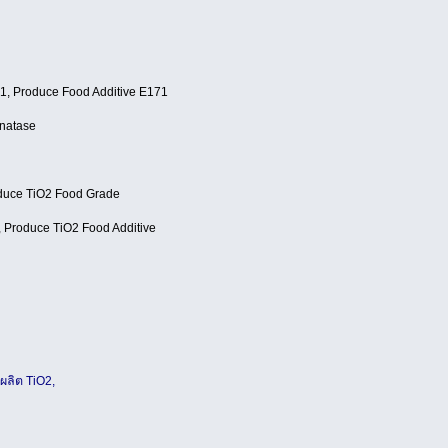
71, Produce Food Additive E171
Anatase
oduce TiO2 Food Grade
e, Produce TiO2 Food Additive
ผลิต TiO2,