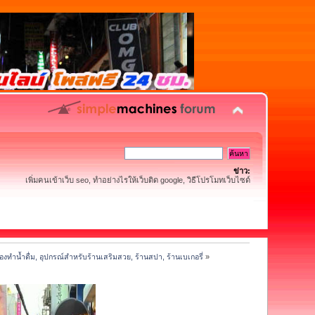
ข่าว:
เพิ่มคนเข้าเว็บ seo, ทำอย่างไรให้เว็บติด google, วิธีโปรโมทเว็บไซด์
่องทำน้ำดื่ม, อุปกรณ์สำหรับร้านเสริมสวย, ร้านสปา, ร้านเบเกอรี่
»