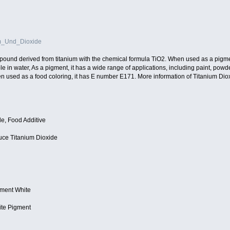
um_Und_Dioxide
mpound derived from titanium with the chemical formula TiO2. When used as a pigment
ble in water, As a pigment, it has a wide range of applications, including paint, pow
hen used as a food coloring, it has E number E171. More information of Titanium Dio
de, Food Additive
duce Titanium Dioxide
gment White
ite Pigment