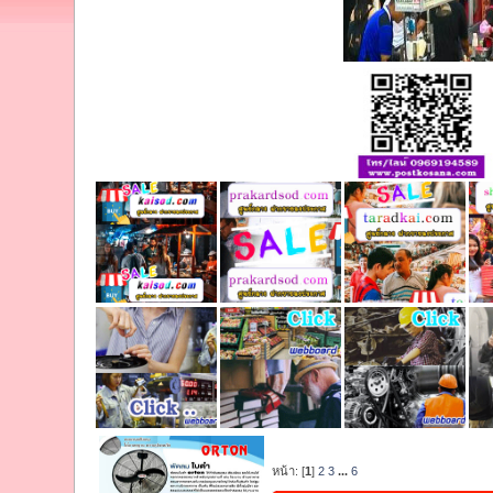
หน้า: [
1
]
2
3
...
6