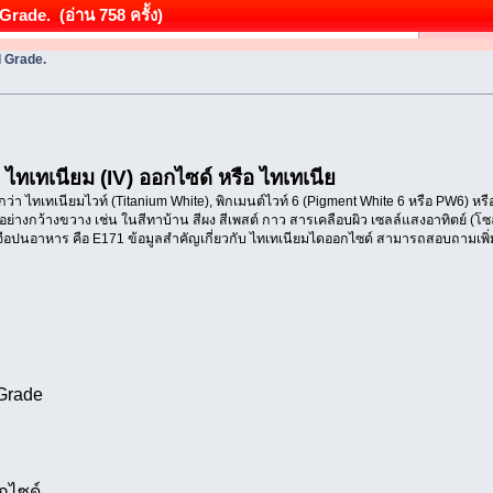
rade. (อ่าน 758 ครั้ง)
d Grade.
 ไทเทเนียม (IV) ออกไซด์ หรือ ไทเทเนีย
ยกว่า ไทเทเนียมไวท์ (Titanium White), พิกเมนต์ไวท์ 6 (Pigment White 6 หรือ PW6) หรื
่างกว้างขวาง เช่น ในสีทาบ้าน สีผง สีเพสต์ กาว สารเคลือบผิว เซลล์แสงอาทิตย์ (โซ
จือปนอาหาร คือ E171 ข้อมูลสำคัญเกี่ยวกับ ไทเทเนียมไดออกไซด์ สามารถสอบถามเพิ่มเต
Grade
กไซด์