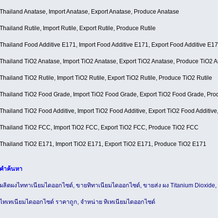
Thailand Anatase, Import Anatase, Export Anatase, Produce Anatase
Thailand Rutile, Import Rutile, Export Rutile, Produce Rutile
Thailand Food Additive E171, Import Food Additive E171, Export Food Additive E1
Thailand TiO2 Anatase, Import TiO2 Anatase, Export TiO2 Anatase, Produce TiO2 
Thailand TiO2 Rutile, Import TiO2 Rutile, Export TiO2 Rutile, Produce TiO2 Rutile
Thailand TiO2 Food Grade, Import TiO2 Food Grade, Export TiO2 Food Grade, Pr
Thailand TiO2 Food Additive, Import TiO2 Food Additive, Export TiO2 Food Additiv
Thailand TiO2 FCC, Import TiO2 FCC, Export TiO2 FCC, Produce TiO2 FCC
Thailand TiO2 E171, Import TiO2 E171, Export TiO2 E171, Produce TiO2 E171
คำค้นหา
ผลิตผงไททาเนียมไดออกไซด์, ขายทิทาเนียมไดออกไซด์, ขายส่ง ผง Titanium Dioxide, 
ไทเทเนียมไดออกไซด์ ราคาถูก, จำหน่าย ทิเทเนียมไดออกไซด์