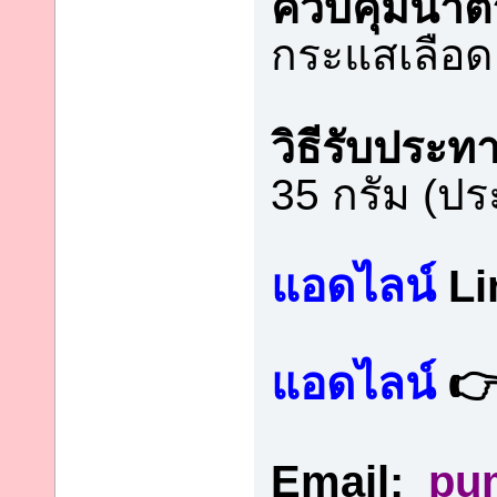
ควบคุมน้ำ
กระแสเลือด
วิธีรับประท
35 กรัม (ปร
แอดไลน์
Li
แอดไลน์

Email:
pu