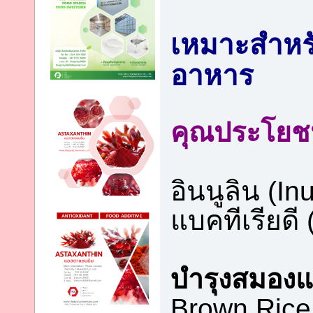
เหมาะสำหรั
อาหาร
คุณประโยชน
อินนูลิน (I
แบคทีเรียดี 
บำรุงสมอง
Brown Rice