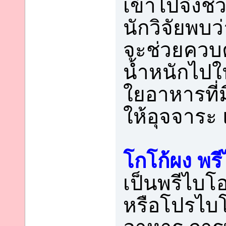
เข้าไปจึงช่
นักวิจัยพบว
จะช่วยควบค
น้ำหนักไปใ
ใยอาหารที่ม
ให้อุจจาระ
โกโก้ผง พรี
เป็นพรีไบโอ
หรือโปรไบโอ