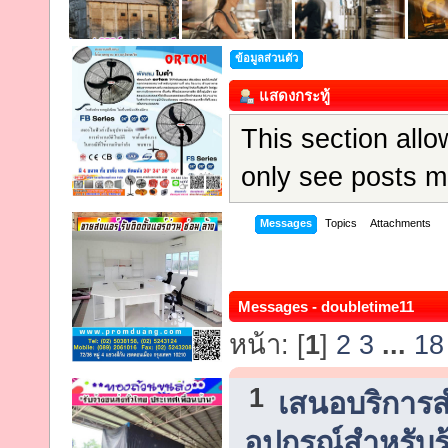
ข้อมูลส่วนตัว
แสดงกระทู้
This section all
only see posts m
Messages
Topics
Attachments
Messages - doubletime11
หน้า: [
1
]
2
3
...
18
1
เสนอบริการสำห
อุปกรณ์สำหรับร้