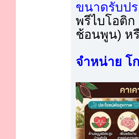
ขนาดรับป
พรีไบโอติก
ช้อนพูน) ห
จำหน่าย โก