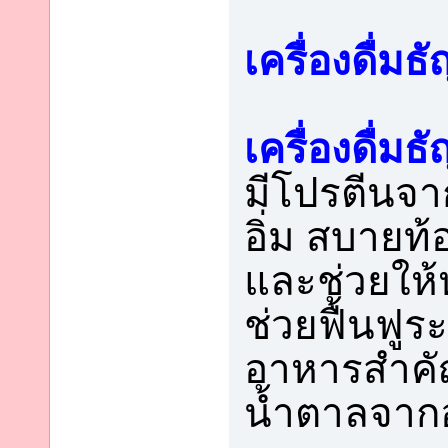
เครื่องดื่ม
เครื่องดื่ม
มีโปรตีนจาก
อิ่ม สบายท
และช่วยให้
ช่วยฟื้นฟู
อาหารสำคัญ
น้ำตาลจาก