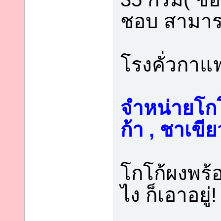
ชอบ สามารถ
โรงคั่วกาแ
จำหน่ายโกโ
ก้า , ชาเขี
โกโก้ผงพร้อ
ไง ก็เอาอยู่!