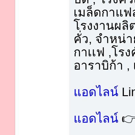
เมล็ดกาแฟส
โรงงานผลิต
คั่ว, จำหน
กาเเฟ ,โรง
อาราบิก้า ,
แอดไลน์
Li
แอดไลน์
