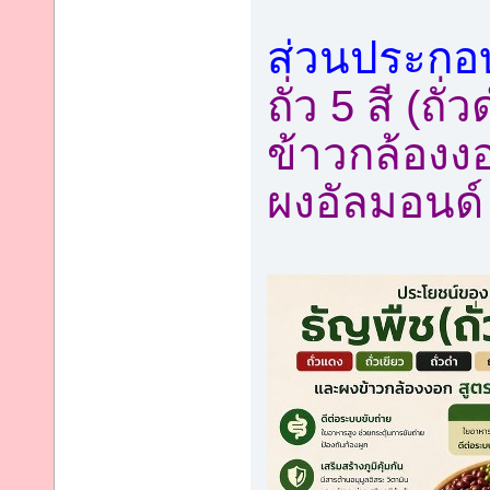
ส่วนประกอ
ถั่ว 5 สี (ถั
ข้าวกล้องง
ผงอัลมอนด