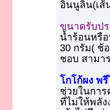
อินนูลิน(เส
ขนาดรับป
น้ำร้อนหรื
30 กรัม( ช
ชอบ สามารถ
โกโก้ผง พรี
ช่วยในการค
ที่ไม่ให้พล