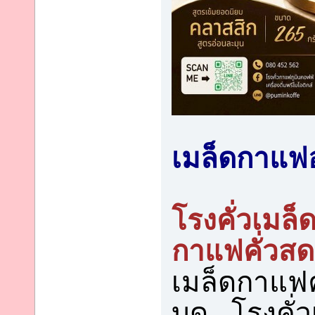
เมล็ดกาแฟอ
โรงคั่วเมล
กาแฟคั่วสด,
เมล็ดกาแฟค
บด , โรงคั