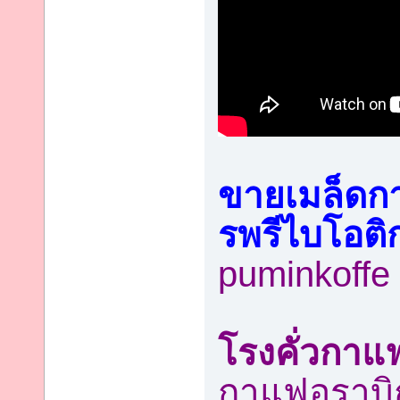
ขายเมล็ดกา
รพรีไบโอติ
puminkoffe
โรงคั่วกาแ
กาแฟอราบิก