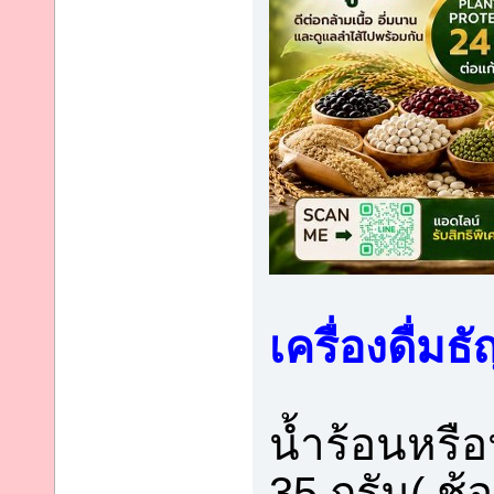
เครื่องดื่มธ
น้ำร้อนหรื
35 กรัม( ช