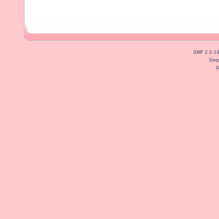
SMF 2.0.1
Simp
S