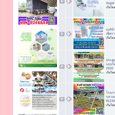
Sugar
เริ่มโด
แอร์บ
เช็คร
เริ่มโด
ประตูอ
แบบไห
2026
เริ่มโด
โรงงาน
กลางแ
91234
เริ่มโด