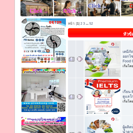
หน้า: [
1
]
2
3
...
52
หัวข้
เคมีภั
ออกไซ
Food 
เริ่มโด
เรียน 
ดูแลใ
เริ่มโด
ผู้ผลิ
น้ำตา