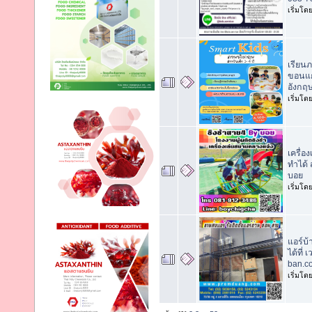
เริ่มโด
เรียนภ
ขอนแก
อังกฤ
เริ่มโด
เครื่อ
ทำได้ 
บอย
เริ่มโด
แอร์บ้
ได้ที่
ban.c
เริ่มโด