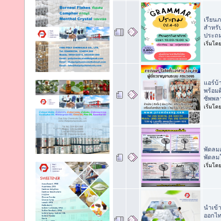
เรียน
สำหรั
ประถม
เริ่มโด
แอร์บ้
พร้อมต
ซัพพล
เริ่มโด
พัดลมอ
พัดลม
เริ่มโด
นำเข้
ออกไท