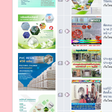
Titani
เริ่มโด
พัดลม
นาด 20
หน้าง
เริ่มโด
ประตู
ประตู
เริ่มโด
แอร์บ้
ติดตั
หน่วย
เริ่มโด