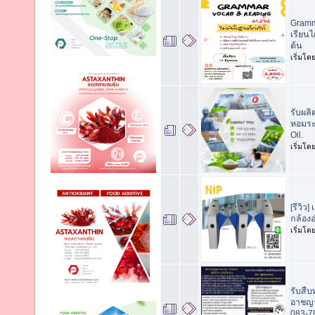
Gramma
เรียนไ
ต้น
เริ่มโด
รับผลิ
หอมระเ
Oil.
เริ่มโด
[รีวิว]
กล้อง
เริ่มโด
รับสื
อาชญา
083-7