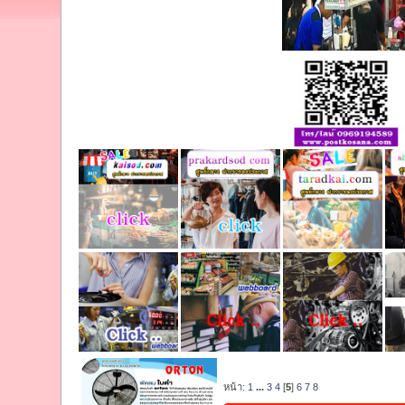
หน้า:
1
...
3
4
[
5
]
6
7
8