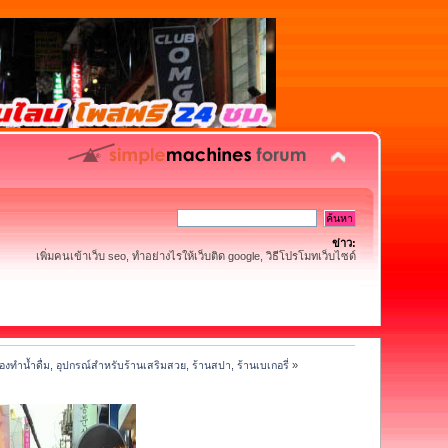
ข่าว:
เพิ่มคนเข้าเว็บ seo, ทำอย่างไรให้เว็บติด google, วิธีโปรโมทเว็บไซด์
่องทำน้ำดื่ม, อุปกรณ์สำหรับร้านเสริมสวย, ร้านสปา, ร้านเบเกอรี่
»