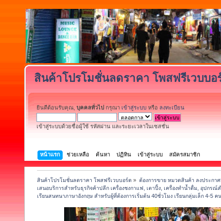
สินค้าโปรโมชั่นลดราคา โพสฟรีเวบบอร
ยินดีต้อนรับคุณ,
บุคคลทั่วไป
กรุณา
เข้าสู่ระบบ
หรือ
ลงทะเบียน
เข้าสู่ระบบด้วยชื่อผู้ใช้ รหัสผ่าน และระยะเวลาในเซสชั่น
หน้าแรก
ช่วยเหลือ
ค้นหา
ปฏิทิน
เข้าสู่ระบบ
สมัครสมาชิก
สินค้าโปรโมชั่นลดราคา โพสฟรีเวบบอร์ด
»
ต้องการขาย หมวดสินค้า ลงประกาศฟ
เสนอบริการสำหรับธุรกิจค้าปลีก เครื่องชงกาแฟ, เตาปิ้ง, เครื่องทำน้ำดื่ม, อุปกรณ์
เรียนสนทนาภาษาอังกฤษ สำหรับผู้ที่ต้องการเริ่มต้น 40ชั่วโมง เรียนกลุ่มเล็ก 4-5 ค