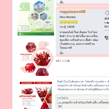
reggularpost88
Hero Member
40ช
«
ตอ
00:
กระทู้: 14528
ขายออนไลน์ ใหม่-มือสอง โปรโมท
ข
สินค้า บ้าน รถ สัตว์เลี้ยง พระเครื่อง
ท่องเที่ยว เครื่องสำอาง เสื้อผ้า กล้อง
เว็บสมัครงาน, ลงประกาศฟรี ลง
โฆษณาฟรี
หน้า:
1
2
[
3
]
สินค้าโปรโมชั่นลดราคา โพสฟรีเวบบอร์ด
»
ต
เสนอบริการสำหรับธุรกิจค้าปลีก เครื่องชงกาแฟ, 
เรียนสนทนาภาษาอังกฤษ สำหรับผู้ที่ต้องการเริ่ม
กระโดดไป: