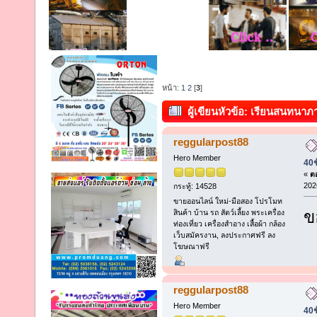
หน้า:
1
2
[
3
]
ผู้เขียน
หัวข้อ: เรียนสนทนาภาษ
4-5 คน (อ่าน 1256 ครั้ง)
reggularpost88
Hero Member
40ช
«
ตอ
202
กระทู้: 14528
ขายออนไลน์ ใหม่-มือสอง โปรโมท
ข
สินค้า บ้าน รถ สัตว์เลี้ยง พระเครื่อง
ท่องเที่ยว เครื่องสำอาง เสื้อผ้า กล้อง
เว็บสมัครงาน, ลงประกาศฟรี ลง
โฆษณาฟรี
reggularpost88
Hero Member
40ช