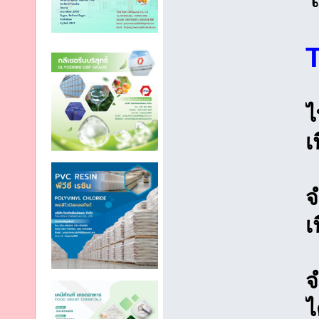
ไ
เ
จ
เ
จ
ไ