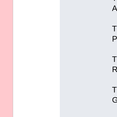
A
T
P
T
R
T
G