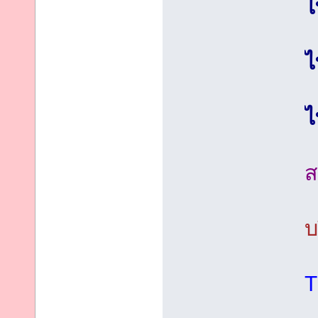
ไ
ไ
ไ
ส
บ
T