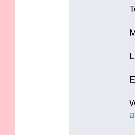
T
M
L
E
W
อ