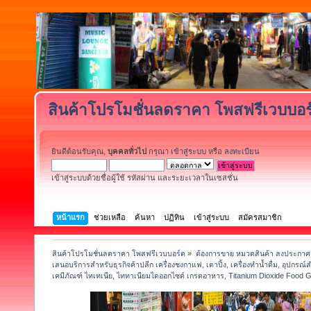
สินค้าโปรโมชั่นลดราคา โพสฟรีเวบบอร
ยินดีต้อนรับคุณ,
บุคคลทั่วไป
กรุณา
เข้าสู่ระบบ
หรือ
ลงทะเบียน
เข้าสู่ระบบด้วยชื่อผู้ใช้ รหัสผ่าน และระยะเวลาในเซสชั่น
หน้าแรก
ช่วยเหลือ
ค้นหา
ปฏิทิน
เข้าสู่ระบบ
สมัครสมาชิก
สินค้าโปรโมชั่นลดราคา โพสฟรีเวบบอร์ด
»
ต้องการขาย หมวดสินค้า ลงประกาศฟ
เสนอบริการสำหรับธุรกิจค้าปลีก เครื่องชงกาแฟ, เตาปิ้ง, เครื่องทำน้ำดื่ม, อุปกรณ์
เคมีภัณฑ์ ไทเทเนีย, ไททาเนียมไดออกไซด์ เกรดอาหาร, Titanium Dioxide Food 