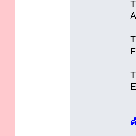
T
A
T
T
E
ค