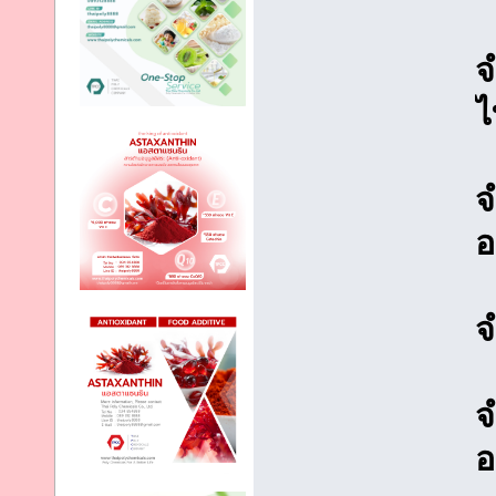
จ
ไ
จ
อ
จ
จ
อ