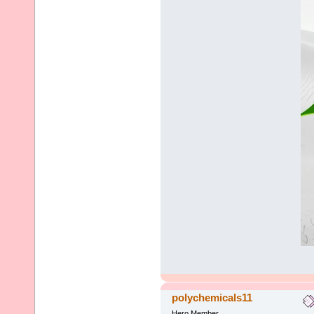
polychemicals11
Hero Member