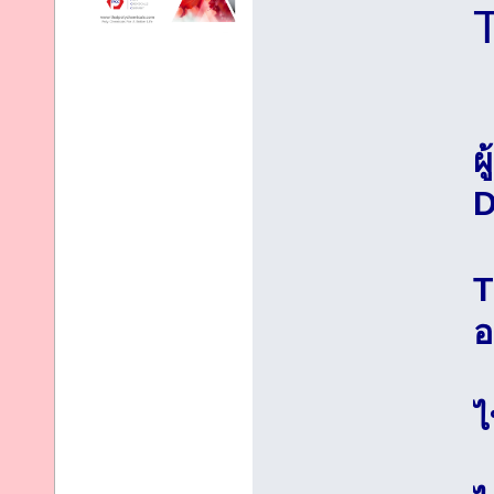
ผ
D
T
อ
ไ