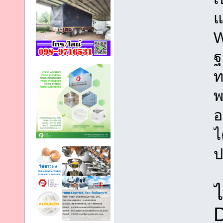
แ
W
ฐ
ท
พ
อ
ไ
ป
ไ
D