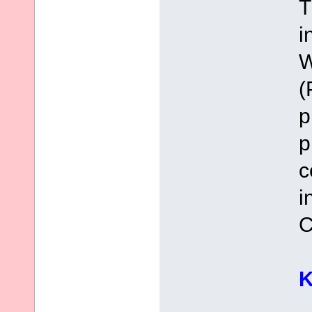
T
i
W
(
p
p
c
i
C
K