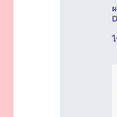
ผ
D
ไ