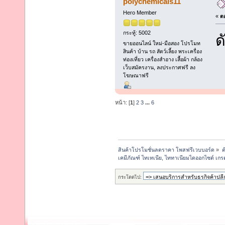
polychemicals11
Hero Member
«
ตอ
กระทู้: 5002
ด
ขายออนไลน์ ใหม่-มือสอง โปรโมท
สินค้า บ้าน รถ สัตว์เลี้ยง พระเครื่อง
ท่องเที่ยว เครื่องสำอาง เสื้อผ้า กล้อง
เว็บสมัครงาน, ลงประกาศฟรี ลง
โฆษณาฟรี
หน้า: [
1
]
2
3
...
6
สินค้าโปรโมชั่นลดราคา โพสฟรีเวบบอร์ด
»
ต
เคมีภัณฑ์ ไทเทเนีย, ไททาเนียมไดออกไซด์ เก
กระโดดไป: